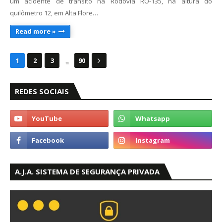
um acidente de trânsito na Rodovia RO-135, na altura do
quilômetro 12, em Alta Flore…
Read more »
...
1
2
3
90
REDES SOCIAIS
A.J.A. SISTEMA DE SEGURANÇA PRIVADA