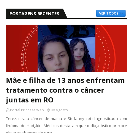
POSTAGENS RECENTES
VER TODOS
Mãe e filha de 13 anos enfrentam
tratamento contra o câncer
juntas em RO
Portal Princesa Web
08 Agosto
Tereza trata câncer de mama e Stefanny foi diagnosticada com
linfoma de Hodgkin. Médicos destacam que o diagnóstico precoce
eleva as chances de cura…