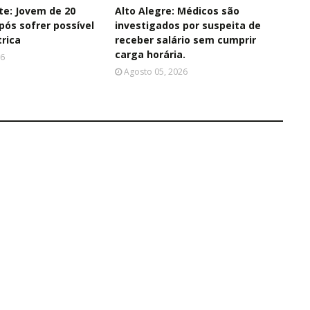
te: Jovem de 20
Alto Alegre: Médicos são
pós sofrer possível
investigados por suspeita de
trica
receber salário sem cumprir
carga horária.
26
Agosto 05, 2026