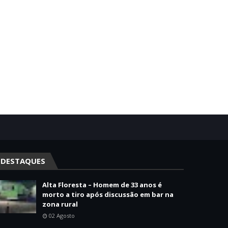
DESTAQUES
Alta Floresta – Homem de 33 anos é
morto a tiro após discussão em bar na
zona rural
02 Agosto