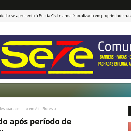
orre após sofrer possível descarga elétrica
esaparecimento em Alta Floresta
do após período de