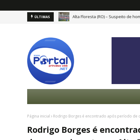
Novo Horizonte: Jovem de 20 anos m
ÚLTIMAS
Página inicial
Rodrigo Borges é encontrado após período de d
Rodrigo Borges é encontra