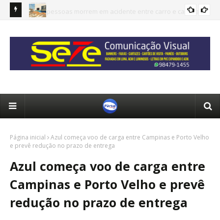
arreta na
Urgente: Grande quantidade de drogas é apreendida pela
Hom
PM na zona rural de Rolim de Moura
cho
Página inicial
Azul começa voo de carga entre Campinas e Porto Velho
e prevê redução no prazo de entrega
Azul começa voo de carga entre
Campinas e Porto Velho e prevê
redução no prazo de entrega