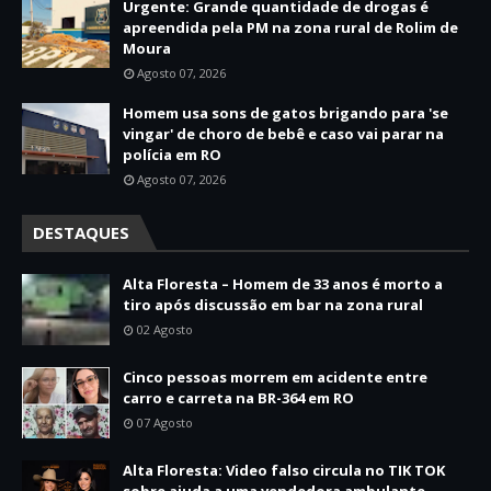
Urgente: Grande quantidade de drogas é
apreendida pela PM na zona rural de Rolim de
Moura
Agosto 07, 2026
Homem usa sons de gatos brigando para 'se
vingar' de choro de bebê e caso vai parar na
polícia em RO
Agosto 07, 2026
DESTAQUES
Alta Floresta – Homem de 33 anos é morto a
tiro após discussão em bar na zona rural
02 Agosto
Cinco pessoas morrem em acidente entre
carro e carreta na BR-364 em RO
07 Agosto
Alta Floresta: Video falso circula no TIK TOK
sobre ajuda a uma vendedora ambulante