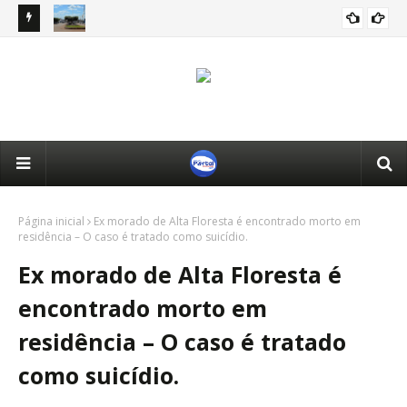
rer
Alto Alegre: Médicos são investigados por suspeita de
Jov
receber salário sem cumprir carga horária.
ain
Página inicial
Ex morado de Alta Floresta é encontrado morto em
residência – O caso é tratado como suicídio.
Ex morado de Alta Floresta é
encontrado morto em
residência – O caso é tratado
como suicídio.