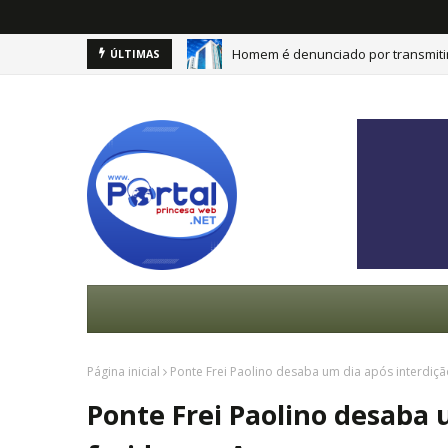
Homem é denunciado por transmitir
ÚLTIMAS
Página inicial
Ponte Frei Paolino desaba um dia após interdiçã
Ponte Frei Paolino desaba 