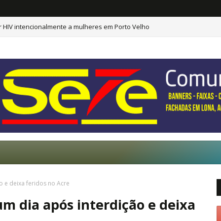
 HIV intencionalmente a mulheres em Porto Velho
o e deixa feridos no Acre
um dia após interdição e deixa