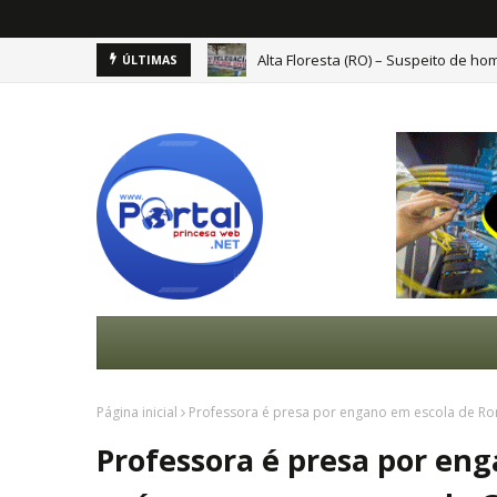
Alta Floresta (RO) – Suspeito de hom
ÚLTIMAS
Cinco pessoas morrem em acidente 
Página inicial
Professora é presa por engano em escola de Ro
Professora é presa por en