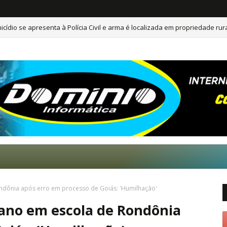
icídio se apresenta à Polícia Civil e arma é localizada em propriedade rur
entre carro e carreta na BR-364 em RO
ndônia após erro em processo de Goiás: 'Humilhação'
gano em escola de Rondônia