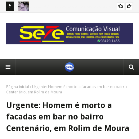
enta à
Novo Horizonte: Jovem de 20 anos morre após sofrer
Alt
ral
possível descarga elétrica
rec
Página inicial
Urgente: Homem é morto a facadas em bar no bairro
Centenário, em Rolim de Moura
Urgente: Homem é morto a
facadas em bar no bairro
Centenário, em Rolim de Moura