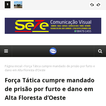
rer
Alto Alegre: Médicos são investigados por suspeita de
Jov
receber salário sem cumprir carga horária.
ain
Página inicial
Força Tática cumpre mandado de prisão por furto e
dano em Alta Floresta d’Oeste
Força Tática cumpre mandado
de prisão por furto e dano em
Alta Floresta d’Oeste